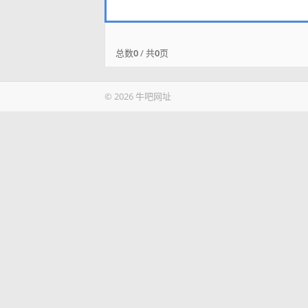
总数
0
/ 共
0
页
© 2026 牛吧网址