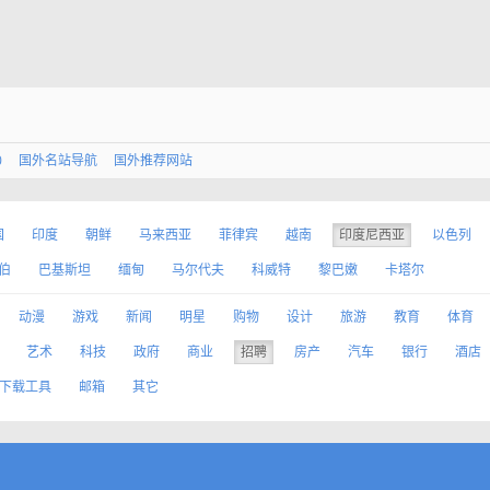
0
国外名站导航
国外推荐网站
国
印度
朝鲜
马来西亚
菲律宾
越南
印度尼西亚
以色列
伯
巴基斯坦
缅甸
马尔代夫
科威特
黎巴嫩
卡塔尔
动漫
游戏
新闻
明星
购物
设计
旅游
教育
体育
艺术
科技
政府
商业
招聘
房产
汽车
银行
酒店
下载工具
邮箱
其它