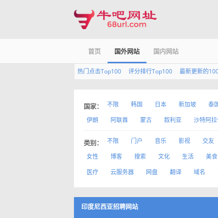
首页
国外网站
国内网站
热门点击Top100
评分排行Top100
最新更新的10
不限
韩国
日本
新加坡
泰
国家：
伊朗
阿联酋
蒙古
叙利亚
沙特阿拉
不限
门户
音乐
影视
交友
类别：
女性
博客
搜索
文化
生活
美食
医疗
云服务器
网盘
翻译
域名
印度尼西亚招聘网站