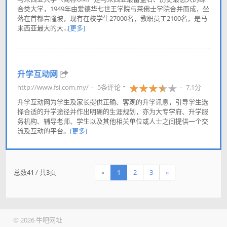
合类大学，1949年由爱德华七世王学院与莱佛士学院合并而成，坐
落在首都吉隆坡，现有在校学生27000名，教职员工2100名，是马
来西亚最大的大...
[更多]
升学互动网
http://www.fsi.com.my/
5条评论
7.1分
升学互动网为学生及家长提供正确、客观的升学讯息，引导学生选
择合适的升学途径并作出明确的生涯规划，亦为大专学府、升学服
务机构、辅导老师、学生以及其他相关单位或人士之间提供一个交
流及互动的平台。
[更多]
总数
41
/ 共
3
页
«
1
2
3
»
© 2026 牛吧网址