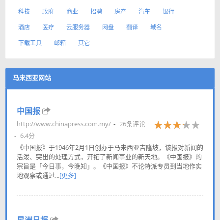
科技
政府
商业
招聘
房产
汽车
银行
酒店
医疗
云服务器
网盘
翻译
域名
下载工具
邮箱
其它
马来西亚网站
中国报
http://www.chinapress.com.my/
26条评论
6.4分
《中国报》于1946年2月1日创办于马来西亚吉隆坡，该报对新闻的
活泼、突出的处理方式，开拓了新闻事业的新天地。《中国报》的
宗旨是「今日事，今晚知」。《中国报》不论特派专员到当地作实
地观察或通过...
[更多]