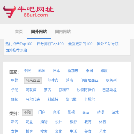
首页
国外网站
国内网站
热门点击Top100
评分排行Top100
最新更新的100
国外名站导航
国外推荐网站
不限
韩国
日本
新加坡
泰国
印度
国家：
朝鲜
马来西亚
菲律宾
越南
印度尼西亚
以色列
伊朗
阿联酋
蒙古
叙利亚
沙特阿拉伯
巴基斯坦
缅甸
马尔代夫
科威特
黎巴嫩
卡塔尔
不限
门户
音乐
影视
交友
动漫
游戏
类别：
新闻
明星
购物
设计
旅游
教育
体育
女性
博客
搜索
文化
生活
美食
艺术