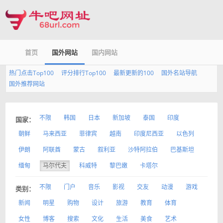
首页
国外网站
国内网站
热门点击Top100
评分排行Top100
最新更新的100
国外名站导航
国外推荐网站
不限
韩国
日本
新加坡
泰国
印度
国家：
朝鲜
马来西亚
菲律宾
越南
印度尼西亚
以色列
伊朗
阿联酋
蒙古
叙利亚
沙特阿拉伯
巴基斯坦
缅甸
马尔代夫
科威特
黎巴嫩
卡塔尔
不限
门户
音乐
影视
交友
动漫
游戏
类别：
新闻
明星
购物
设计
旅游
教育
体育
女性
博客
搜索
文化
生活
美食
艺术