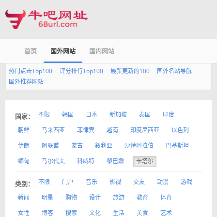
首页
国外网站
国内网站
热门点击Top100
评分排行Top100
最新更新的100
国外名站导航
国外推荐网站
不限
韩国
日本
新加坡
泰国
印度
国家：
朝鲜
马来西亚
菲律宾
越南
印度尼西亚
以色列
伊朗
阿联酋
蒙古
叙利亚
沙特阿拉伯
巴基斯坦
缅甸
马尔代夫
科威特
黎巴嫩
卡塔尔
不限
门户
音乐
影视
交友
动漫
游戏
类别：
新闻
明星
购物
设计
旅游
教育
体育
女性
博客
搜索
文化
生活
美食
艺术