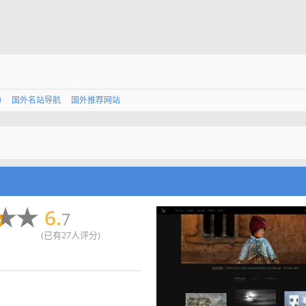
0
国外名站导航
国外推荐网站
6.
7
(已有27人评分)