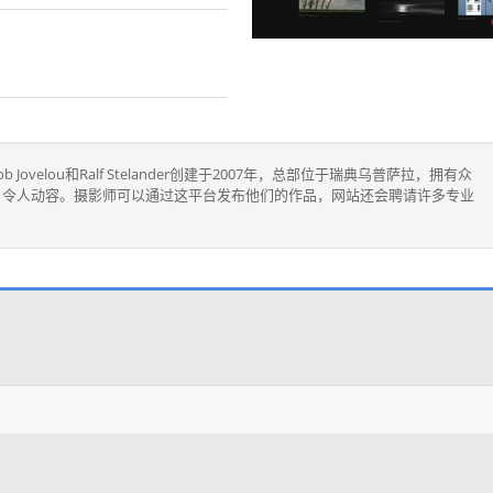
Jovelou和Ralf Stelander创建于2007年，总部位于瑞典乌普萨拉，拥有众
，令人动容。摄影师可以通过这平台发布他们的作品，网站还会聘请许多专业