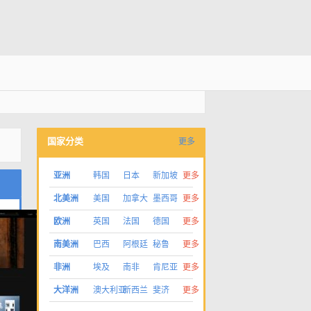
国家分类
更多
亚洲
韩国
日本
新加坡
更多
北美洲
美国
加拿大
墨西哥
更多
欧洲
英国
法国
德国
更多
南美洲
巴西
阿根廷
秘鲁
更多
非洲
埃及
南非
肯尼亚
更多
大洋洲
澳大利亚
新西兰
斐济
更多