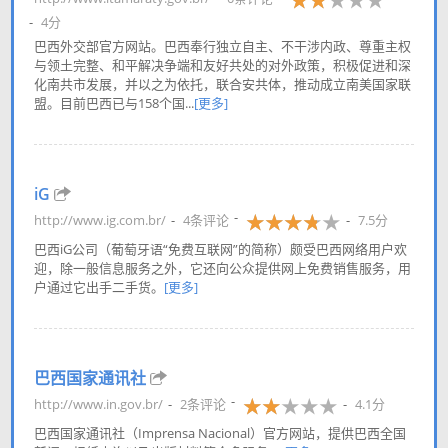
4分
巴西外交部官方网站。巴西奉行独立自主、不干涉内政、尊重主权
与领土完整、和平解决争端和友好共处的对外政策，积极促进和深
化南共市发展，并以之为依托，联合安共体，推动成立南美国家联
盟。目前巴西已与158个国...
[更多]
iG
http://www.ig.com.br/
4条评论
7.5分
巴西iG公司（葡萄牙语“免费互联网”的简称）颇受巴西网络用户欢
迎，除一般信息服务之外，它还向公众提供网上免费销售服务，用
户通过它出手二手货。
[更多]
巴西国家通讯社
http://www.in.gov.br/
2条评论
4.1分
巴西国家通讯社（Imprensa Nacional）官方网站，提供巴西全国