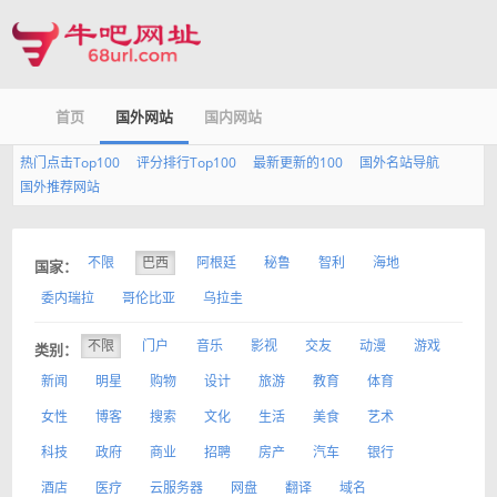
首页
国外网站
国内网站
热门点击Top100
评分排行Top100
最新更新的100
国外名站导航
国外推荐网站
不限
巴西
阿根廷
秘鲁
智利
海地
国家：
委内瑞拉
哥伦比亚
乌拉圭
不限
门户
音乐
影视
交友
动漫
游戏
类别：
新闻
明星
购物
设计
旅游
教育
体育
女性
博客
搜索
文化
生活
美食
艺术
科技
政府
商业
招聘
房产
汽车
银行
酒店
医疗
云服务器
网盘
翻译
域名