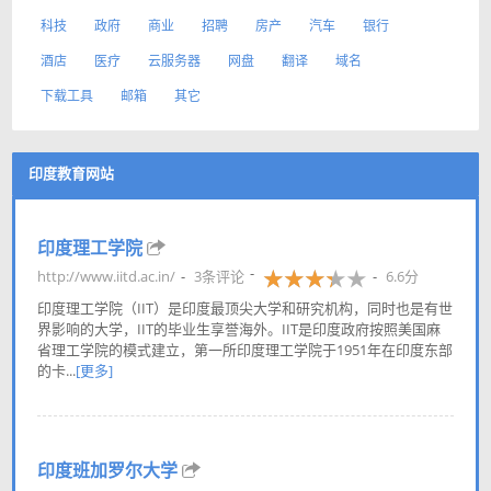
科技
政府
商业
招聘
房产
汽车
银行
酒店
医疗
云服务器
网盘
翻译
域名
下载工具
邮箱
其它
印度教育网站
印度理工学院
http://www.iitd.ac.in/
3条评论
6.6分
印度理工学院（IIT）是印度最顶尖大学和研究机构，同时也是有世
界影响的大学，IIT的毕业生享誉海外。IIT是印度政府按照美国麻
省理工学院的模式建立，第一所印度理工学院于1951年在印度东部
的卡...
[更多]
印度班加罗尔大学