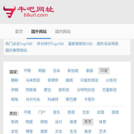
首页
国外网站
国内网站
热门点击Top100
评分排行Top100
最新更新的100
国外名站导航
国外推荐网站
不限
韩国
日本
新加坡
泰国
印度
国家：
朝鲜
马来西亚
菲律宾
越南
印度尼西亚
以色列
伊朗
阿联酋
蒙古
叙利亚
沙特阿拉伯
巴基斯坦
缅甸
马尔代夫
科威特
黎巴嫩
卡塔尔
不限
门户
音乐
影视
交友
动漫
游戏
类别：
新闻
明星
购物
设计
旅游
教育
体育
女性
博客
搜索
文化
生活
美食
艺术