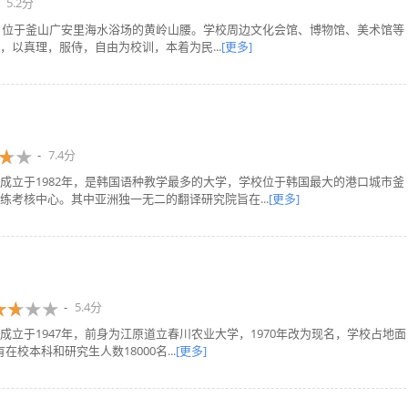
5.2分
学，位于釜山广安里海水浴场的黄岭山腰。学校周边文化会馆、博物馆、美术馆等
以真理，服侍，自由为校训，本着为民...
[更多]
7.4分
成立于1982年，是韩国语种教学最多的大学，学校位于韩国最大的港口城市釜
考核中心。其中亚洲独一无二的翻译研究院旨在...
[更多]
5.4分
立于1947年，前身为江原道立春川农业大学，1970年改为现名，学校占地面
在校本科和研究生人数18000名...
[更多]