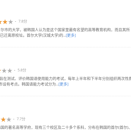
7.8分
国首尔市的大学，被韩国人认为是这个国家里最有名望的高等教育机构，而且其所
离原校址。首尔大学(汉城大学)的...
[更多]
5.8分
办的旨在测试、评价韩国语使用能力的考试，每年上半年和下半年分别组织两次性
市设有考点。韩国语能力考试分为...
[更多]
7.7分
韩国的著名高等学府，现有三个校区及二十多个系科，分布在韩国的首尔(首尔)