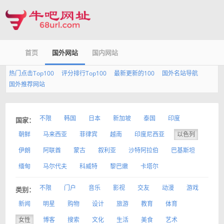
首页
国外网站
国内网站
热门点击Top100
评分排行Top100
最新更新的100
国外名站导航
国外推荐网站
不限
韩国
日本
新加坡
泰国
印度
国家：
朝鲜
马来西亚
菲律宾
越南
印度尼西亚
以色列
伊朗
阿联酋
蒙古
叙利亚
沙特阿拉伯
巴基斯坦
缅甸
马尔代夫
科威特
黎巴嫩
卡塔尔
不限
门户
音乐
影视
交友
动漫
游戏
类别：
新闻
明星
购物
设计
旅游
教育
体育
女性
博客
搜索
文化
生活
美食
艺术