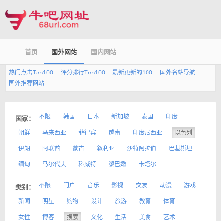
首页
国外网站
国内网站
热门点击Top100
评分排行Top100
最新更新的100
国外名站导航
国外推荐网站
不限
韩国
日本
新加坡
泰国
印度
国家：
朝鲜
马来西亚
菲律宾
越南
印度尼西亚
以色列
伊朗
阿联酋
蒙古
叙利亚
沙特阿拉伯
巴基斯坦
缅甸
马尔代夫
科威特
黎巴嫩
卡塔尔
不限
门户
音乐
影视
交友
动漫
游戏
类别：
新闻
明星
购物
设计
旅游
教育
体育
女性
博客
搜索
文化
生活
美食
艺术