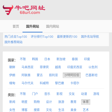
首页
国外网站
国内网站
热门点击Top100
评分排行Top100
最新更新的100
国外名站导航
国外推荐网站
不限
韩国
日本
新加坡
泰国
印度
国家：
朝鲜
马来西亚
菲律宾
越南
印度尼西亚
以色列
伊朗
阿联酋
蒙古
叙利亚
沙特阿拉伯
巴基斯坦
缅甸
马尔代夫
科威特
黎巴嫩
卡塔尔
不限
门户
音乐
影视
交友
动漫
游戏
类别：
新闻
明星
购物
设计
旅游
教育
体育
女性
博客
搜索
文化
生活
美食
艺术