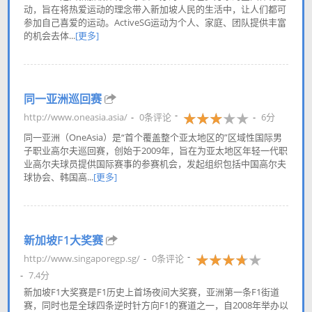
动，旨在将热爱运动的理念带入新加坡人民的生活中，让人们都可
参加自己喜爱的运动。ActiveSG运动为个人、家庭、团队提供丰富
的机会去体...
[更多]
同一亚洲巡回赛
http://www.oneasia.asia/
0条评论
6分
同一亚洲（OneAsia）是“首个覆盖整个亚太地区的”区域性国际男
子职业高尔夫巡回赛，创始于2009年，旨在为亚太地区年轻一代职
业高尔夫球员提供国际赛事的参赛机会，发起组织包括中国高尔夫
球协会、韩国高...
[更多]
新加坡F1大奖赛
http://www.singaporegp.sg/
0条评论
7.4分
新加坡F1大奖赛是F1历史上首场夜间大奖赛，亚洲第一条F1街道
赛，同时也是全球四条逆时针方向F1的赛道之一，自2008年举办以