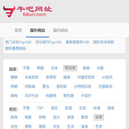
首页
国外网站
国内网站
热门点击Top100
评分排行Top100
最新更新的100
国外名站导航
国外推荐网站
不限
韩国
日本
新加坡
泰国
印度
国家：
朝鲜
马来西亚
菲律宾
越南
印度尼西亚
以色列
伊朗
阿联酋
蒙古
叙利亚
沙特阿拉伯
巴基斯坦
缅甸
马尔代夫
科威特
黎巴嫩
卡塔尔
不限
门户
音乐
影视
交友
动漫
游戏
类别：
新闻
明星
购物
设计
旅游
教育
体育
女性
博客
搜索
文化
生活
美食
艺术