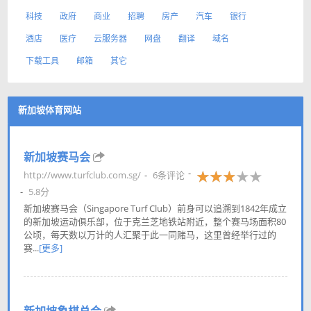
科技
政府
商业
招聘
房产
汽车
银行
酒店
医疗
云服务器
网盘
翻译
域名
下载工具
邮箱
其它
新加坡体育网站
新加坡赛马会
http://www.turfclub.com.sg/
6条评论
5.8分
新加坡赛马会（Singapore Turf Club）前身可以追溯到1842年成立
的新加坡运动俱乐部，位于克兰芝地铁站附近，整个赛马场面积80
公顷，每天数以万计的人汇聚于此一同赌马，这里曾经举行过的
赛...
[更多]