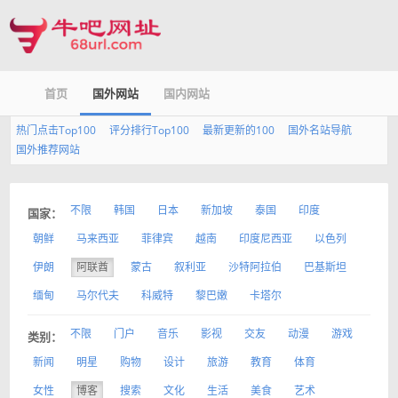
首页
国外网站
国内网站
热门点击Top100
评分排行Top100
最新更新的100
国外名站导航
国外推荐网站
不限
韩国
日本
新加坡
泰国
印度
国家：
朝鲜
马来西亚
菲律宾
越南
印度尼西亚
以色列
伊朗
阿联酋
蒙古
叙利亚
沙特阿拉伯
巴基斯坦
缅甸
马尔代夫
科威特
黎巴嫩
卡塔尔
不限
门户
音乐
影视
交友
动漫
游戏
类别：
新闻
明星
购物
设计
旅游
教育
体育
女性
博客
搜索
文化
生活
美食
艺术