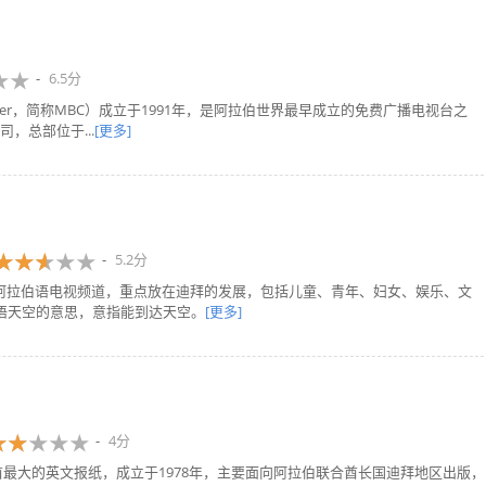
6.5分
ing Center，简称MBC）成立于1991年，是阿拉伯世界最早成立的免费广播电视台之
，总部位于...
[更多]
5.2分
的一个阿拉伯语电视频道，重点放在迪拜的发展，包括儿童、青年、妇女、娱乐、文
伯语天空的意思，意指能到达天空。
[更多]
4分
是阿联酋最大的英文报纸，成立于1978年，主要面向阿拉伯联合酋长国迪拜地区出版，