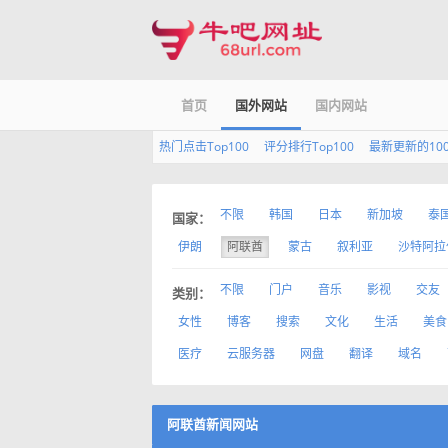
首页
国外网站
国内网站
热门点击Top100
评分排行Top100
最新更新的10
不限
韩国
日本
新加坡
泰
国家：
伊朗
阿联酋
蒙古
叙利亚
沙特阿拉
不限
门户
音乐
影视
交友
类别：
女性
博客
搜索
文化
生活
美食
医疗
云服务器
网盘
翻译
域名
阿联酋新闻网站