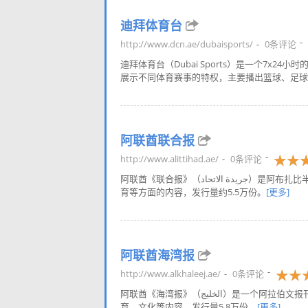
迪拜体育台
http://www.dcn.ae/dubaisports/
0条评论
迪拜体育台（Dubai Sports）是一个7x
展示不同体育赛事的特权，主要播出篮球、足球、
阿联酋联合报
http://www.alittihad.ae/
0条评论
阿联酋《联合报》（جريدة الاتحاد）是阿布扎比半官方日报，一个阿拉伯文报刊，主要提供地区、国内外最新的政治、经济、体
育等方面的内容，发行量约5.5万份。
[更多]
阿联酋海湾报
http://www.alkhaleej.ae/
0条评论
阿联酋《海湾报》（الخليج）是一个阿拉伯文报刊，由沙迦私人出版，以提供海湾地区的新闻为主，包括最新消息、经济、体
育、文化等内容，发行量5.8万份。
[更多]