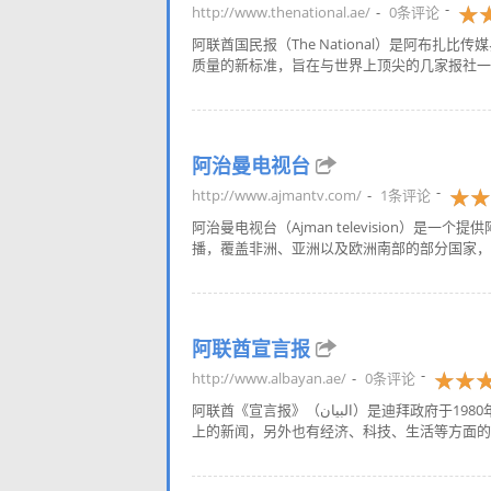
http://www.thenational.ae/
0条评论
阿联酋国民报（The National）是阿布扎
质量的新标准，旨在与世界上顶尖的几家报社一起
阿治曼电视台
http://www.ajmantv.com/
1条评论
阿治曼电视台（Ajman television）是
播，覆盖非洲、亚洲以及欧洲南部的部分国家，播
阿联酋宣言报
http://www.albayan.ae/
0条评论
阿联酋《宣言报》（البيان）是迪拜政府于1980年创办的官方阿拉伯文报纸，在当地具有较大影响，主要提供阿联酋国内、世界
上的新闻，另外也有经济、科技、生活等方面的