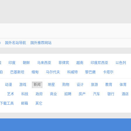
0
国外名站导航
国外推荐网站
国
印度
朝鲜
马来西亚
菲律宾
越南
印度尼西亚
以色列
伯
巴基斯坦
缅甸
马尔代夫
科威特
黎巴嫩
卡塔尔
动漫
游戏
新闻
明星
购物
设计
旅游
教育
体育
艺术
科技
政府
商业
招聘
房产
汽车
银行
酒店
下载工具
邮箱
其它