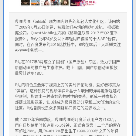
哔哩哔哩（bilibili）现为国内领先的年轻人文化社区，该网站
于2009年6月26日创建，被粉丝们亲切的称为“B站”。 根据数
据公司。QuestMobile发布的《移动互联网 2017 年Q2 夏季
报告》，B站位列24岁及以下年轻用户偏爱的十大APP榜首，
同时，在百度发布的2016热搜榜中，B站在00后十大新鲜关注
APP中排名第一。
B站在2017年3月成立了‘国创’（国产原创）专区，致力于国产
原创动画的推广与生态维护。截止目前，国产原创动画播放
量累计达到18亿。
B站的特色是悬浮于视频上方的实时评论功能，爱好者称其为
“弹幕”，这种独特的视频体验让基于互联网的弹幕能够超越时
空限制，构建出一种奇妙的共时性的关系，形成一种虚拟的
部落式观影氛围，让B站成为极具互动分享和二次创造的文化
社区。B站目前也是众多网络热门词汇的发源地之一。
截至2017年第四季度，哔哩哔哩的月度活跃用户为7180万，
用户日均使用时长达到76.3分钟，正式会员第十二个月的留存
率超过79%。用户中81.7%是出生于1990-2009年之间的年轻