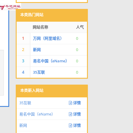
本类热门网站
网站名称
人气
1
万网（阿里域名）
0
2
新网
0
3
易名中国（eName）
0
4
35互联
0
本类新入网站
35互联
详情
易名中国（eName）
详情
新网
详情