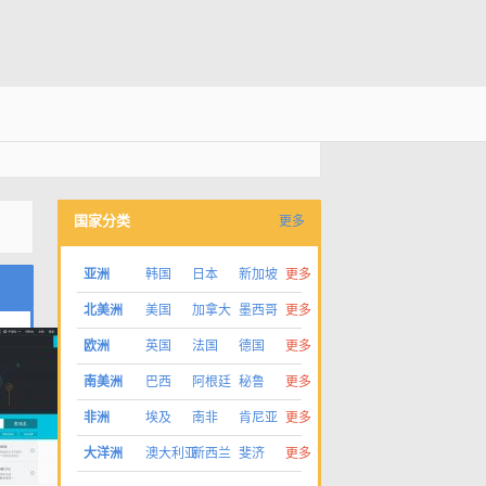
国家分类
更多
亚洲
韩国
日本
新加坡
更多
北美洲
美国
加拿大
墨西哥
更多
欧洲
英国
法国
德国
更多
南美洲
巴西
阿根廷
秘鲁
更多
非洲
埃及
南非
肯尼亚
更多
大洋洲
澳大利亚
新西兰
斐济
更多