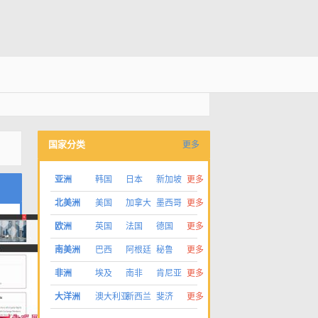
国家分类
更多
亚洲
韩国
日本
新加坡
更多
北美洲
美国
加拿大
墨西哥
更多
欧洲
英国
法国
德国
更多
南美洲
巴西
阿根廷
秘鲁
更多
非洲
埃及
南非
肯尼亚
更多
大洋洲
澳大利亚
新西兰
斐济
更多