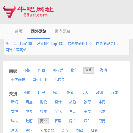
首页
国外网站
国内网站
热门点击Top100
评分排行Top100
最新更新的100
国外名站导航
国外推荐网站
不限
巴西
阿根廷
秘鲁
智利
海地
国家：
委内瑞拉
哥伦比亚
乌拉圭
不限
门户
音乐
影视
交友
动漫
游戏
类别：
新闻
明星
购物
设计
旅游
教育
体育
女性
博客
搜索
文化
生活
美食
艺术
科技
政府
商业
招聘
房产
汽车
银行
酒店
医疗
云服务器
网盘
翻译
域名