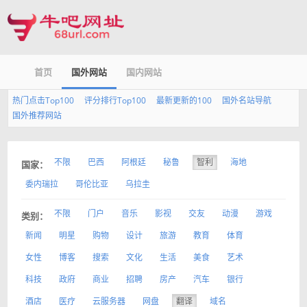
首页
国外网站
国内网站
热门点击Top100
评分排行Top100
最新更新的100
国外名站导航
国外推荐网站
不限
巴西
阿根廷
秘鲁
智利
海地
国家：
委内瑞拉
哥伦比亚
乌拉圭
不限
门户
音乐
影视
交友
动漫
游戏
类别：
新闻
明星
购物
设计
旅游
教育
体育
女性
博客
搜索
文化
生活
美食
艺术
科技
政府
商业
招聘
房产
汽车
银行
酒店
医疗
云服务器
网盘
翻译
域名