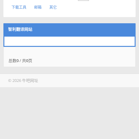
下载工具
邮箱
其它
智利翻译网站
总数
0
/ 共
0
页
© 2026 牛吧网址