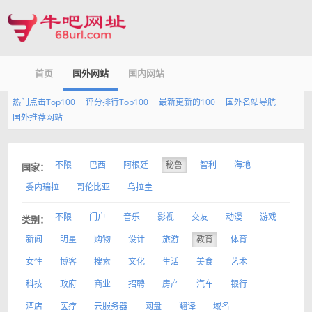
首页
国外网站
国内网站
热门点击Top100
评分排行Top100
最新更新的100
国外名站导航
国外推荐网站
不限
巴西
阿根廷
秘鲁
智利
海地
国家：
委内瑞拉
哥伦比亚
乌拉圭
不限
门户
音乐
影视
交友
动漫
游戏
类别：
新闻
明星
购物
设计
旅游
教育
体育
女性
博客
搜索
文化
生活
美食
艺术
科技
政府
商业
招聘
房产
汽车
银行
酒店
医疗
云服务器
网盘
翻译
域名