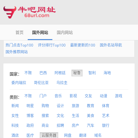
首页
国外网站
国内网站
热门点击Top100
评分排行Top100
最新更新的100
国外名站导航
国外推荐网站
不限
巴西
阿根廷
秘鲁
智利
海地
国家：
委内瑞拉
哥伦比亚
乌拉圭
不限
门户
音乐
影视
交友
动漫
游戏
类别：
新闻
明星
购物
设计
旅游
教育
体育
女性
博客
搜索
文化
生活
美食
艺术
科技
政府
商业
招聘
房产
汽车
银行
酒店
医疗
云服务器
网盘
翻译
域名