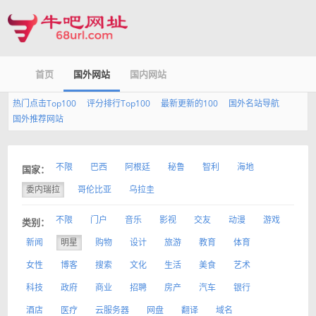
首页
国外网站
国内网站
热门点击Top100
评分排行Top100
最新更新的100
国外名站导航
国外推荐网站
不限
巴西
阿根廷
秘鲁
智利
海地
国家：
委内瑞拉
哥伦比亚
乌拉圭
不限
门户
音乐
影视
交友
动漫
游戏
类别：
新闻
明星
购物
设计
旅游
教育
体育
女性
博客
搜索
文化
生活
美食
艺术
科技
政府
商业
招聘
房产
汽车
银行
酒店
医疗
云服务器
网盘
翻译
域名