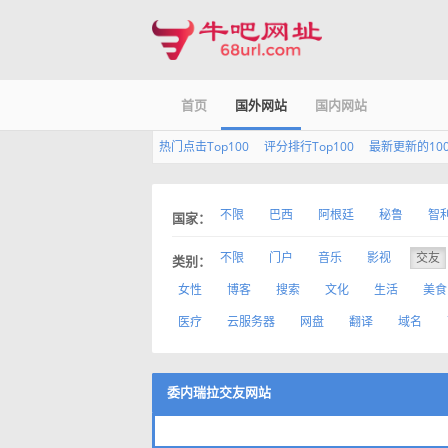
首页
国外网站
国内网站
热门点击Top100
评分排行Top100
最新更新的10
不限
巴西
阿根廷
秘鲁
智
国家：
不限
门户
音乐
影视
交友
类别：
女性
博客
搜索
文化
生活
美食
医疗
云服务器
网盘
翻译
域名
委内瑞拉交友网站