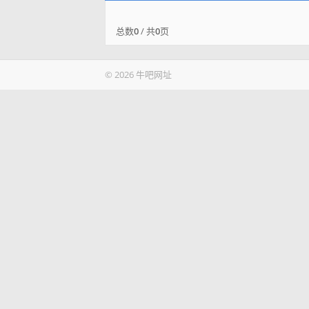
总数
0
/ 共
0
页
© 2026 牛吧网址