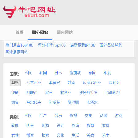
首页
国外网站
国内网站
热门点击Top100
评分排行Top100
最新更新的100
国外名站导航
国外推荐网站
不限
韩国
日本
新加坡
泰国
印度
国家：
朝鲜
马来西亚
菲律宾
越南
印度尼西亚
以色列
伊朗
阿联酋
蒙古
叙利亚
沙特阿拉伯
巴基斯坦
缅甸
马尔代夫
科威特
黎巴嫩
卡塔尔
不限
门户
音乐
影视
交友
动漫
游戏
类别：
新闻
明星
购物
设计
旅游
教育
体育
女性
博客
搜索
文化
生活
美食
艺术