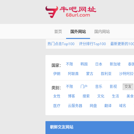
首页
国外网站
国内网站
热门点击Top100
评分排行Top100
最新更新的10
不限
韩国
日本
新加坡
泰
国家：
伊朗
阿联酋
蒙古
叙利亚
沙特阿拉
不限
门户
音乐
影视
交友
类别：
女性
博客
搜索
文化
生活
美食
医疗
云服务器
网盘
翻译
域名
朝鲜交友网站