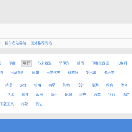
0
国外名站导航
国外推荐网站
国
印度
朝鲜
马来西亚
菲律宾
越南
印度尼西亚
以色列
伯
巴基斯坦
缅甸
马尔代夫
科威特
黎巴嫩
卡塔尔
动漫
游戏
新闻
明星
购物
设计
旅游
教育
体育
艺术
科技
政府
商业
招聘
房产
汽车
银行
酒店
下载工具
邮箱
其它