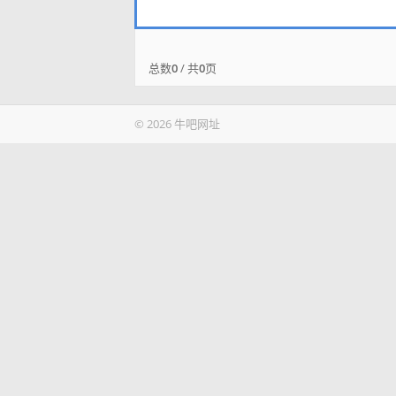
总数
0
/ 共
0
页
© 2026 牛吧网址