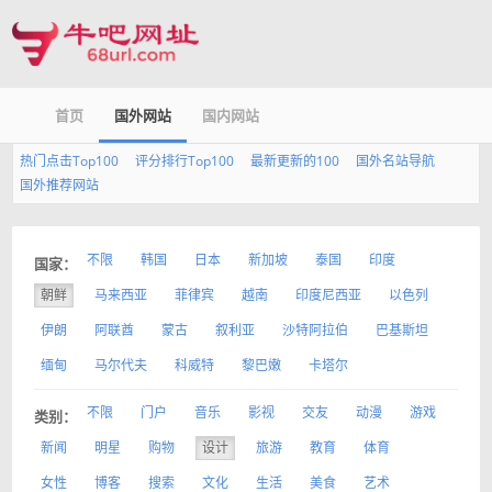
首页
国外网站
国内网站
热门点击Top100
评分排行Top100
最新更新的100
国外名站导航
国外推荐网站
不限
韩国
日本
新加坡
泰国
印度
国家：
朝鲜
马来西亚
菲律宾
越南
印度尼西亚
以色列
伊朗
阿联酋
蒙古
叙利亚
沙特阿拉伯
巴基斯坦
缅甸
马尔代夫
科威特
黎巴嫩
卡塔尔
不限
门户
音乐
影视
交友
动漫
游戏
类别：
新闻
明星
购物
设计
旅游
教育
体育
女性
博客
搜索
文化
生活
美食
艺术