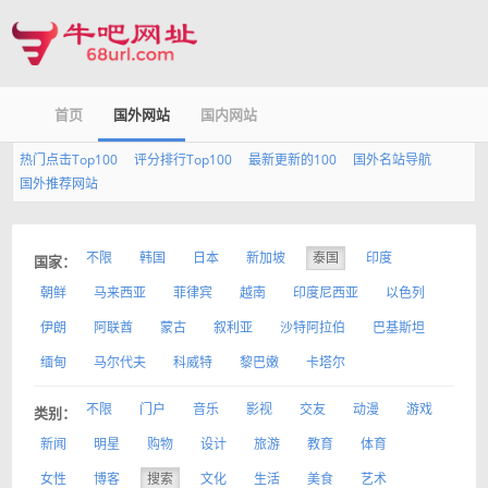
首页
国外网站
国内网站
热门点击Top100
评分排行Top100
最新更新的100
国外名站导航
国外推荐网站
不限
韩国
日本
新加坡
泰国
印度
国家：
朝鲜
马来西亚
菲律宾
越南
印度尼西亚
以色列
伊朗
阿联酋
蒙古
叙利亚
沙特阿拉伯
巴基斯坦
缅甸
马尔代夫
科威特
黎巴嫩
卡塔尔
不限
门户
音乐
影视
交友
动漫
游戏
类别：
新闻
明星
购物
设计
旅游
教育
体育
女性
博客
搜索
文化
生活
美食
艺术