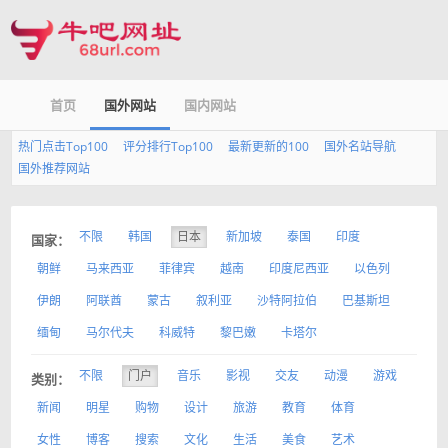
首页
国外网站
国内网站
热门点击Top100
评分排行Top100
最新更新的100
国外名站导航
国外推荐网站
不限
韩国
日本
新加坡
泰国
印度
国家：
朝鲜
马来西亚
菲律宾
越南
印度尼西亚
以色列
伊朗
阿联酋
蒙古
叙利亚
沙特阿拉伯
巴基斯坦
缅甸
马尔代夫
科威特
黎巴嫩
卡塔尔
不限
门户
音乐
影视
交友
动漫
游戏
类别：
新闻
明星
购物
设计
旅游
教育
体育
女性
博客
搜索
文化
生活
美食
艺术