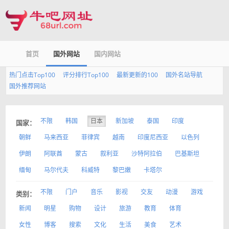
首页
国外网站
国内网站
热门点击Top100
评分排行Top100
最新更新的100
国外名站导航
国外推荐网站
不限
韩国
日本
新加坡
泰国
印度
国家：
朝鲜
马来西亚
菲律宾
越南
印度尼西亚
以色列
伊朗
阿联酋
蒙古
叙利亚
沙特阿拉伯
巴基斯坦
缅甸
马尔代夫
科威特
黎巴嫩
卡塔尔
不限
门户
音乐
影视
交友
动漫
游戏
类别：
新闻
明星
购物
设计
旅游
教育
体育
女性
博客
搜索
文化
生活
美食
艺术