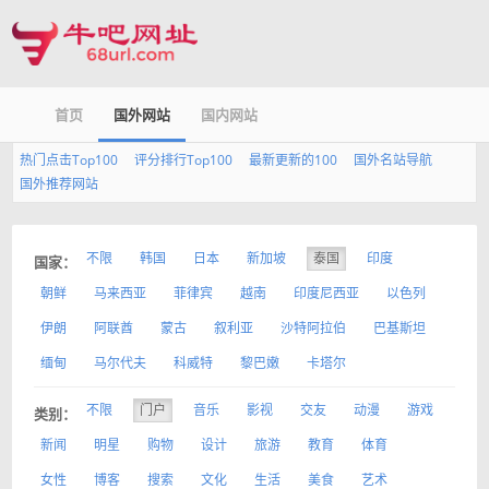
首页
国外网站
国内网站
热门点击Top100
评分排行Top100
最新更新的100
国外名站导航
国外推荐网站
不限
韩国
日本
新加坡
泰国
印度
国家：
朝鲜
马来西亚
菲律宾
越南
印度尼西亚
以色列
伊朗
阿联酋
蒙古
叙利亚
沙特阿拉伯
巴基斯坦
缅甸
马尔代夫
科威特
黎巴嫩
卡塔尔
不限
门户
音乐
影视
交友
动漫
游戏
类别：
新闻
明星
购物
设计
旅游
教育
体育
女性
博客
搜索
文化
生活
美食
艺术