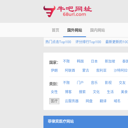
首页
国外网站
国内网站
热门点击Top100
评分排行Top100
最新更新的10
不限
韩国
日本
新加坡
泰
国家：
伊朗
阿联酋
蒙古
叙利亚
沙特阿拉
不限
门户
音乐
影视
交友
类别：
女性
博客
搜索
文化
生活
美食
医疗
云服务器
网盘
翻译
域名
菲律宾医疗网站