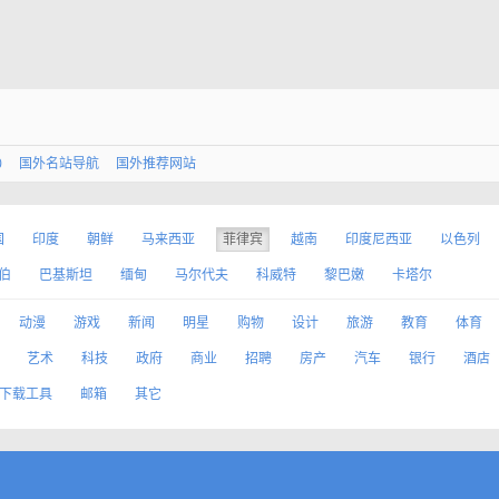
0
国外名站导航
国外推荐网站
国
印度
朝鲜
马来西亚
菲律宾
越南
印度尼西亚
以色列
伯
巴基斯坦
缅甸
马尔代夫
科威特
黎巴嫩
卡塔尔
动漫
游戏
新闻
明星
购物
设计
旅游
教育
体育
艺术
科技
政府
商业
招聘
房产
汽车
银行
酒店
下载工具
邮箱
其它