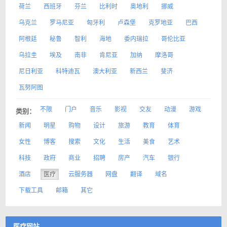
荷兰
西班牙
芬兰
比利时
奥地利
挪威
乌克兰
罗马尼亚
匈牙利
卢森堡
克罗地亚
巴西
阿根廷
秘鲁
智利
海地
委内瑞拉
哥伦比亚
乌拉圭
埃及
南非
肯尼亚
加纳
摩洛哥
尼日利亚
科特迪瓦
澳大利亚
新西兰
斐济
瓦努阿图
不限
门户
音乐
影视
交友
动漫
游戏
类别：
新闻
明星
购物
设计
旅游
教育
体育
女性
博客
搜索
文化
生活
美食
艺术
科技
政府
商业
招聘
房产
汽车
银行
酒店
医疗
云服务器
网盘
翻译
域名
下载工具
邮箱
其它
医疗网站