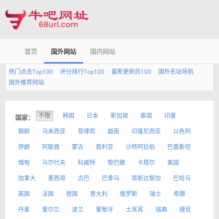
首页
国外网站
国内网站
热门点击Top100
评分排行Top100
最新更新的100
国外名站导航
国外推荐网站
不限
韩国
日本
新加坡
泰国
印度
国家：
朝鲜
马来西亚
菲律宾
越南
印度尼西亚
以色列
伊朗
阿联酋
蒙古
叙利亚
沙特阿拉伯
巴基斯坦
缅甸
马尔代夫
科威特
黎巴嫩
卡塔尔
美国
加拿大
墨西哥
古巴
巴拿马
哥斯达黎加
巴哈马
英国
法国
德国
意大利
俄罗斯
瑞士
希腊
丹麦
爱尔兰
波兰
葡萄牙
土耳其
瑞典
捷克