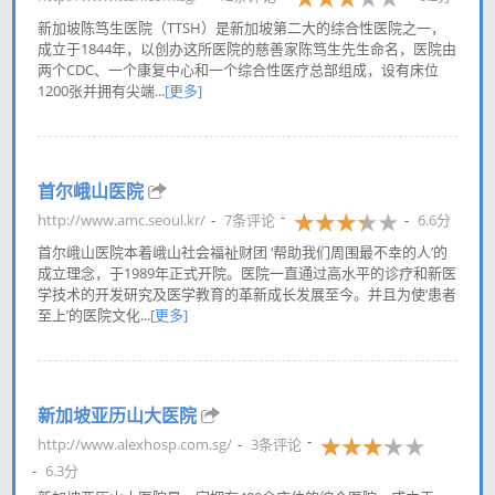
新加坡陈笃生医院（TTSH）是新加坡第二大的综合性医院之一，
成立于1844年，以创办这所医院的慈善家陈笃生先生命名，医院由
两个CDC、一个康复中心和一个综合性医疗总部组成，设有床位
1200张并拥有尖端...
[更多]
首尔峨山医院
http://www.amc.seoul.kr/
7条评论
6.6分
首尔峨山医院本着峨山社会福祉财团 ‘帮助我们周围最不幸的人’的
成立理念，于1989年正式开院。医院一直通过高水平的诊疗和新医
学技术的开发研究及医学教育的革新成长发展至今。并且为使‘患者
至上’的医院文化...
[更多]
新加坡亚历山大医院
http://www.alexhosp.com.sg/
3条评论
6.3分