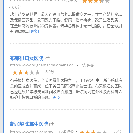
6.6分
瑞士诺华是世界上最大的医用营养品提供商之一，并生产婴儿食品
及保健营养品，公司致力于维护健康，治疗疾病，改善生活品质，
在全球制药行业居领先位置。诺华总部位于瑞士巴塞尔，在全球拥
有 98,000...
[更多]
布莱根妇女医院
http://www.brighamandwomens.or...
7条评论
5.2分
布莱根妇女医院是全美国最佳医院之一，于1975年由三所与哈佛有
关的医院合并而成，位于美国马萨诸塞州波士顿。布莱根妇女医院
已经连续12年被美国新闻及世界报道，医院同时在外科及內科病人
照护上皆有卓越的表现...
[更多]
新加坡陈笃生医院
http://www.ttsh.com.sg/
12条评论
6.2分