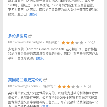
新加坡亚历山大医院是一家拥有400余床位的综合医院，成立于
1938年，最初是一家军事医院，1971年转为新加坡卫生署辖管，
更名为亚历山大医院。医院的宗旨是要为病人提供全面而又便利的
服务。亚历山...
[更多]
多伦多医院
http://www.uhn.ca/tgh/
8条评论
5.5分
多伦多医院（Toronto General Hospital）在心脏护理、器官移植
和治疗复杂患者的需求具有领先的地位，医院注重不断提高医疗水
平和丰富医疗资源。
[更多]
英国葛兰素史克公司
http://www.gsk.com/
7条评论
6.5分
英国葛兰素史克公司是世界领先的、以研发为基础的制药和医疗保
健公司，总部设在英国。公司在全球100多个国家拥有10万名既掌
握专业技能又有奉献精神的出色员工，年产药品和消费保健品40亿
盒，产品遍及全球市场...
[更多]