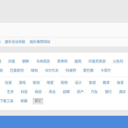
0
国外名站导航
国外推荐网站
国
印度
朝鲜
马来西亚
菲律宾
越南
印度尼西亚
以色列
伯
巴基斯坦
缅甸
马尔代夫
科威特
黎巴嫩
卡塔尔
动漫
游戏
新闻
明星
购物
设计
旅游
教育
体育
艺术
科技
政府
商业
招聘
房产
汽车
银行
酒店
下载工具
邮箱
其它