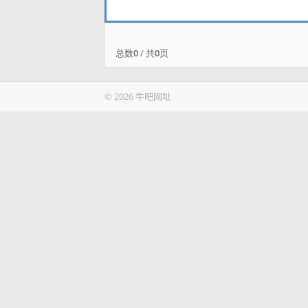
总数
0
/ 共
0
页
© 2026 牛吧网址