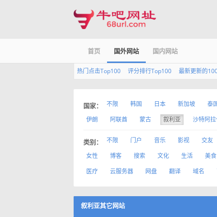
首页
国外网站
国内网站
热门点击Top100
评分排行Top100
最新更新的10
不限
韩国
日本
新加坡
泰
国家：
伊朗
阿联酋
蒙古
叙利亚
沙特阿拉
不限
门户
音乐
影视
交友
类别：
女性
博客
搜索
文化
生活
美食
医疗
云服务器
网盘
翻译
域名
叙利亚其它网站