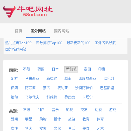
首页
国外网站
国内网站
热门点击Top100
评分排行Top100
最新更新的100
国外名站导航
国外推荐网站
不限
韩国
日本
新加坡
泰国
印度
国家：
朝鲜
马来西亚
菲律宾
越南
印度尼西亚
以色列
伊朗
阿联酋
蒙古
叙利亚
沙特阿拉伯
巴基斯坦
缅甸
马尔代夫
科威特
黎巴嫩
卡塔尔
不限
门户
音乐
影视
交友
动漫
游戏
类别：
新闻
明星
购物
设计
旅游
教育
体育
女性
博客
搜索
文化
生活
美食
艺术