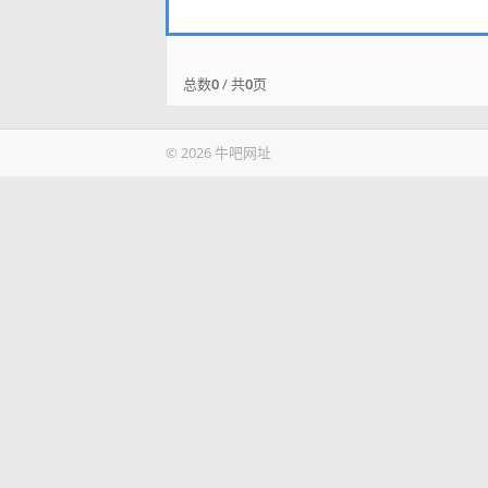
总数
0
/ 共
0
页
© 2026 牛吧网址