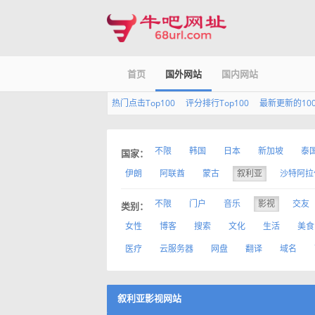
首页
国外网站
国内网站
热门点击Top100
评分排行Top100
最新更新的10
不限
韩国
日本
新加坡
泰
国家：
伊朗
阿联酋
蒙古
叙利亚
沙特阿拉
不限
门户
音乐
影视
交友
类别：
女性
博客
搜索
文化
生活
美食
医疗
云服务器
网盘
翻译
域名
叙利亚影视网站