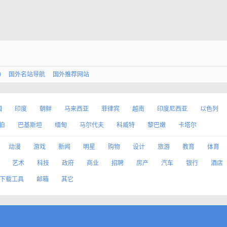
0
国外名站导航
国外推荐网站
国
印度
朝鲜
马来西亚
菲律宾
越南
印度尼西亚
以色列
伯
巴基斯坦
缅甸
马尔代夫
科威特
黎巴嫩
卡塔尔
动漫
游戏
新闻
明星
购物
设计
旅游
教育
体育
艺术
科技
政府
商业
招聘
房产
汽车
银行
酒店
下载工具
邮箱
其它