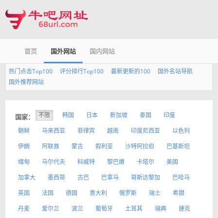
首页
国外网站
国内网站
热门点击Top100
评分排行Top100
最新更新的100
国外名站导航
国外推荐网站
不限
韩国
日本
新加坡
泰国
印度
国家：
朝鲜
马来西亚
菲律宾
越南
印度尼西亚
以色列
伊朗
阿联酋
蒙古
叙利亚
沙特阿拉伯
巴基斯坦
缅甸
马尔代夫
科威特
黎巴嫩
卡塔尔
美国
加拿大
墨西哥
古巴
巴拿马
哥斯达黎加
巴哈马
英国
法国
德国
意大利
俄罗斯
瑞士
希腊
丹麦
爱尔兰
波兰
葡萄牙
土耳其
瑞典
捷克