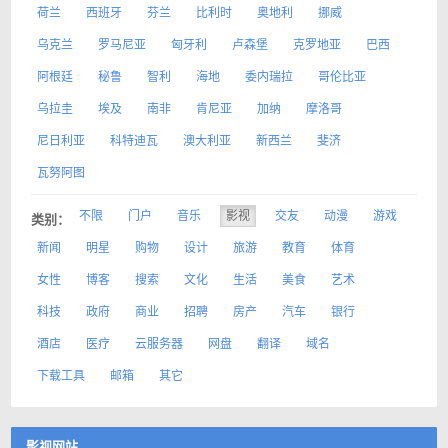
荷兰
西班牙
芬兰
比利时
奥地利
挪威
乌克兰
罗马尼亚
匈牙利
卢森堡
克罗地亚
巴西
阿根廷
秘鲁
智利
海地
委内瑞拉
哥伦比亚
乌拉圭
埃及
南非
肯尼亚
加纳
摩洛哥
尼日利亚
科特迪瓦
澳大利亚
新西兰
斐济
瓦努阿图
不限
门户
音乐
影视
交友
动漫
游戏
类别：
新闻
明星
购物
设计
旅游
教育
体育
女性
博客
搜索
文化
生活
美食
艺术
科技
政府
商业
招聘
房产
汽车
银行
酒店
医疗
云服务器
网盘
翻译
域名
下载工具
邮箱
其它
影视网站