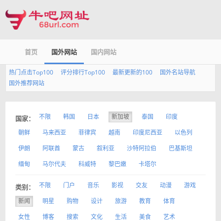
首页
国外网站
国内网站
热门点击Top100
评分排行Top100
最新更新的100
国外名站导航
国外推荐网站
不限
韩国
日本
新加坡
泰国
印度
国家：
朝鲜
马来西亚
菲律宾
越南
印度尼西亚
以色列
伊朗
阿联酋
蒙古
叙利亚
沙特阿拉伯
巴基斯坦
缅甸
马尔代夫
科威特
黎巴嫩
卡塔尔
不限
门户
音乐
影视
交友
动漫
游戏
类别：
新闻
明星
购物
设计
旅游
教育
体育
女性
博客
搜索
文化
生活
美食
艺术