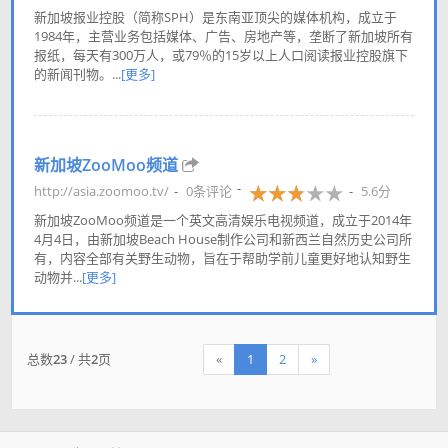
新加坡报业控股（简称SPH）是东南亚顶尖的媒体机构，成立于
1984年，主营业务包括媒体、广告、房地产等，垄断了新加坡所有
报纸，每天有300万人，或79％的15岁以上人口阅读报业控股旗下
的新闻刊物。...
[更多]
新加坡ZooMoo频道
http://asia.zoomoo.tv/
0条评论
5.6分
新加坡ZooMoo频道是一个英文高清娱乐电视频道，成立于2014年
4月4日，由新加坡Beach House制作公司和新西兰自然历史公司所
有，内容全部有关野生动物，旨在于帮助学前儿童更好地认知野生
动物并...
[更多]
总数
23
/ 共
2
页
«
1
2
»