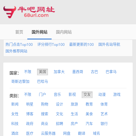
首页
国外网站
国内网站
热门点击Top100
评分排行Top100
最新更新的100
国外名站导航
国外推荐网站
不限
美国
加拿大
墨西哥
古巴
巴拿马
国家：
哥斯达黎加
巴哈马
不限
门户
音乐
影视
交友
动漫
游戏
类别：
新闻
明星
购物
设计
旅游
教育
体育
女性
博客
搜索
文化
生活
美食
艺术
科技
政府
商业
招聘
房产
汽车
银行
酒店
医疗
云服务器
网盘
翻译
域名