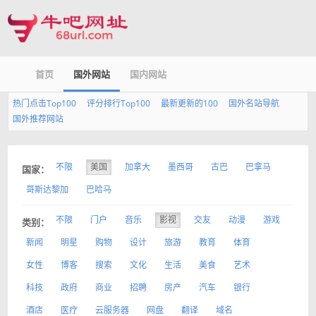
首页
国外网站
国内网站
热门点击Top100
评分排行Top100
最新更新的100
国外名站导航
国外推荐网站
不限
美国
加拿大
墨西哥
古巴
巴拿马
国家：
哥斯达黎加
巴哈马
不限
门户
音乐
影视
交友
动漫
游戏
类别：
新闻
明星
购物
设计
旅游
教育
体育
女性
博客
搜索
文化
生活
美食
艺术
科技
政府
商业
招聘
房产
汽车
银行
酒店
医疗
云服务器
网盘
翻译
域名