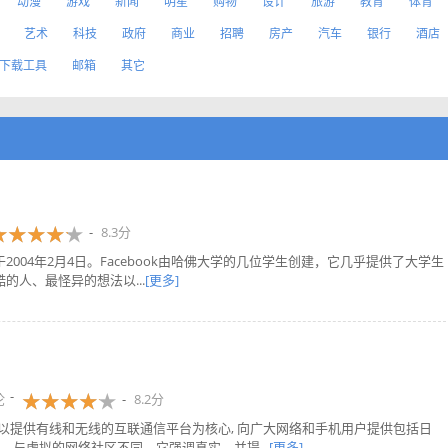
动漫
游戏
新闻
明星
购物
设计
旅游
教育
体育
艺术
科技
政府
商业
招聘
房产
汽车
银行
酒店
下载工具
邮箱
其它
8.3分
于2004年2月4日。Facebook由哈佛大学的几位学生创建，它几乎提供了大学生
酷的人、最怪异的想法以...
[更多]
论
8.2分
，它以提供有线和无线的互联通信平台为核心, 向广大网络和手机用户提供包括日
与虚拟的网络社区不同，它强调真实，并提...
[更多]