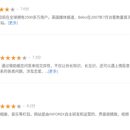
7.6分
目前在全球拥有2500多万用户。英国媒体报道，Bebo在2007年7月访客数量首
网站。
[更多]
7.3分
题交友网站，通过借助婚恋问答来结交异性，不仅让你长知识，长见识，还可以遇上情投意
的各类问题，涉及恋爱、...
[更多]
8.2分
册、音乐等栏目。网站是由INFOREX自主研发和运营的，界面很精致，视频