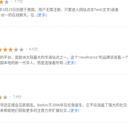
7.7分
9年3月25日创建于美国，用户无需注册，只要进入网站点击Text(文字)或者
对一的在线聊天。在...
[更多]
6.6分
台，是欧洲大陆最大的华语站点之一。这个"revefrance"的品牌诉说着一
本地的新一代华人，而是连接着所有...
[更多]
7.4分
邻近区域会见新朋友。Badoo于2006年在伦敦诞生，它不仅涵盖了强大的社交
帮助他们获取更多的注意力并扩展社交...
[更多]