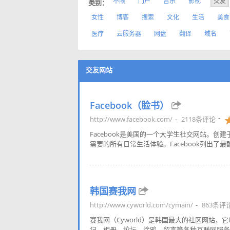
不限
门户
音乐
影视
交友
类别：
女性
博客
搜索
文化
生活
美食
医疗
云服务器
网盘
翻译
域名
交友网站
Facebook（脸书）
http://www.facebook.com/
2118条评论
Facebook是美国的一个大学生社交网站。创建
需要的所有日常生活体验。Facebook列出了最
韩国赛我网
http://www.cyworld.com/cymain/
863条评
赛我网（Cyworld）是韩国最大的社区网站
记、相册、论坛、涂鸦、留言等各种互联网服务。