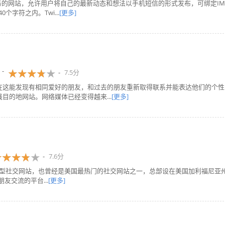
客服务的网站，允许用户将自己的最新动态和想法以手机短信的形式发布，可绑定IM
个字符之内。Twi...
[更多]
7.5分
。在这能发现有相同爱好的朋友，和过去的朋友重新取得联系并能表达他们的个性
目的地网站。网络媒体已经变得越来...
[更多]
7.6分
国第一个大型社交网站，也曾经是美国最热门的社交网站之一，总部设在美国加利福尼亚
朋友交流的平台...
[更多]