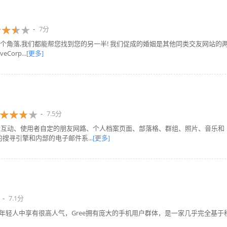
7分
个角落,我们都能帮您找到您的另一半! 我们促成的婚姻是其他同类交友网站的
Corp...
[更多]
7.5分
人际互动、使用者自定的朋友网路、个人档案页面、部落格、群组、照片、音乐和
的搜寻引擎和内部的电子邮件系...
[更多]
7.1分
岁的年轻人中享有很高人气，Gree拥有庞大的手机用户群体，是一家几乎完全基于