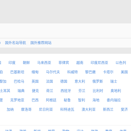
0
国外名站导航
国外推荐网站
国
印度
朝鲜
马来西亚
菲律宾
越南
印度尼西亚
以色列
伯
巴基斯坦
缅甸
马尔代夫
科威特
黎巴嫩
卡塔尔
美国
黎加
巴哈马
英国
法国
德国
意大利
俄罗斯
瑞士
土耳其
瑞典
捷克
荷兰
西班牙
芬兰
比利时
奥地利
堡
克罗地亚
巴西
阿根廷
秘鲁
智利
海地
委内瑞拉
加纳
摩洛哥
尼日利亚
科特迪瓦
澳大利亚
新西兰
斐济