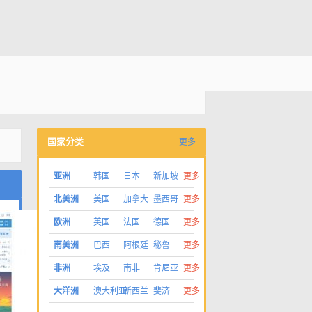
国家分类
更多
亚洲
韩国
日本
新加坡
更多
北美洲
美国
加拿大
墨西哥
更多
欧洲
英国
法国
德国
更多
南美洲
巴西
阿根廷
秘鲁
更多
非洲
埃及
南非
肯尼亚
更多
大洋洲
澳大利亚
新西兰
斐济
更多