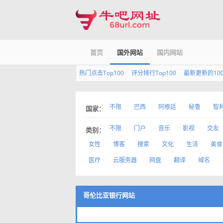
首页
国外网站
国内网站
热门点击Top100
评分排行Top100
最新更新的10
不限
巴西
阿根廷
秘鲁
智
国家：
不限
门户
音乐
影视
交友
类别：
女性
博客
搜索
文化
生活
美食
医疗
云服务器
网盘
翻译
域名
哥伦比亚银行网站