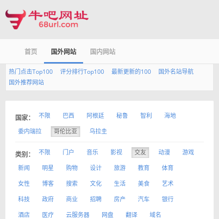
首页
国外网站
国内网站
热门点击Top100
评分排行Top100
最新更新的100
国外名站导航
国外推荐网站
不限
巴西
阿根廷
秘鲁
智利
海地
国家：
委内瑞拉
哥伦比亚
乌拉圭
不限
门户
音乐
影视
交友
动漫
游戏
类别：
新闻
明星
购物
设计
旅游
教育
体育
女性
博客
搜索
文化
生活
美食
艺术
科技
政府
商业
招聘
房产
汽车
银行
酒店
医疗
云服务器
网盘
翻译
域名