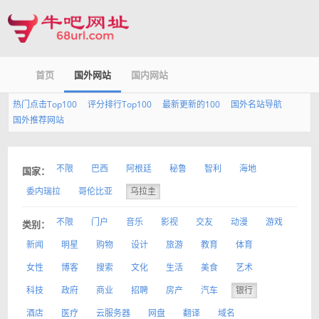
首页
国外网站
国内网站
热门点击Top100
评分排行Top100
最新更新的100
国外名站导航
国外推荐网站
不限
巴西
阿根廷
秘鲁
智利
海地
国家：
委内瑞拉
哥伦比亚
乌拉圭
不限
门户
音乐
影视
交友
动漫
游戏
类别：
新闻
明星
购物
设计
旅游
教育
体育
女性
博客
搜索
文化
生活
美食
艺术
科技
政府
商业
招聘
房产
汽车
银行
酒店
医疗
云服务器
网盘
翻译
域名