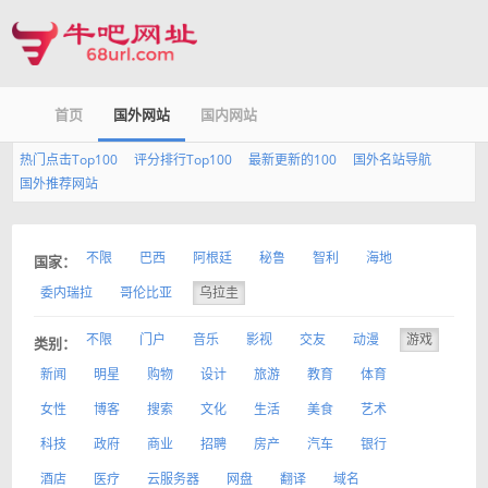
首页
国外网站
国内网站
热门点击Top100
评分排行Top100
最新更新的100
国外名站导航
国外推荐网站
不限
巴西
阿根廷
秘鲁
智利
海地
国家：
委内瑞拉
哥伦比亚
乌拉圭
不限
门户
音乐
影视
交友
动漫
游戏
类别：
新闻
明星
购物
设计
旅游
教育
体育
女性
博客
搜索
文化
生活
美食
艺术
科技
政府
商业
招聘
房产
汽车
银行
酒店
医疗
云服务器
网盘
翻译
域名