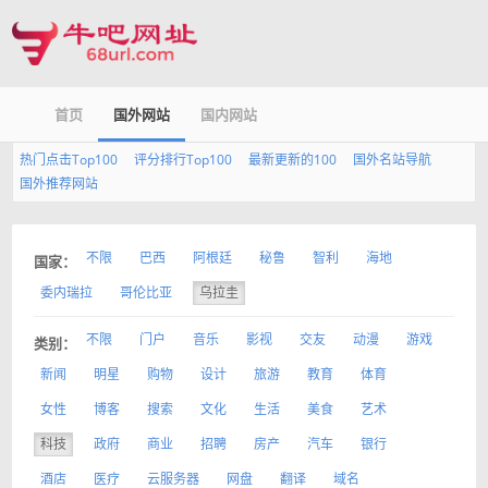
首页
国外网站
国内网站
热门点击Top100
评分排行Top100
最新更新的100
国外名站导航
国外推荐网站
不限
巴西
阿根廷
秘鲁
智利
海地
国家：
委内瑞拉
哥伦比亚
乌拉圭
不限
门户
音乐
影视
交友
动漫
游戏
类别：
新闻
明星
购物
设计
旅游
教育
体育
女性
博客
搜索
文化
生活
美食
艺术
科技
政府
商业
招聘
房产
汽车
银行
酒店
医疗
云服务器
网盘
翻译
域名