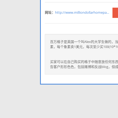
网址：
http://www.milliondollarhomepa...
百万格子是英国一个叫Alex的大学生做的，当
素，每个象素卖1美元，每次至少买100(10*
买家可以在自己购买的格子中随意放任何东西
告客户形形色色，包括赌博和反战blog，但