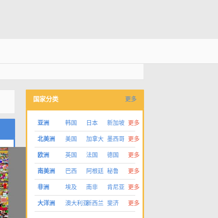
国家分类
更多
亚洲
韩国
日本
新加坡
更多
北美洲
美国
加拿大
墨西哥
更多
欧洲
英国
法国
德国
更多
南美洲
巴西
阿根廷
秘鲁
更多
非洲
埃及
南非
肯尼亚
更多
大洋洲
澳大利亚
新西兰
斐济
更多