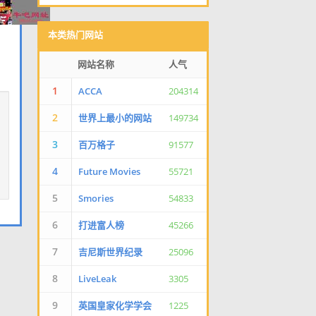
本类热门网站
网站名称
人气
1
ACCA
204314
2
世界上最小的网站
149734
3
百万格子
91577
4
Future Movies
55721
5
Smories
54833
6
打进富人榜
45266
7
吉尼斯世界纪录
25096
8
LiveLeak
3305
9
英国皇家化学学会
1225