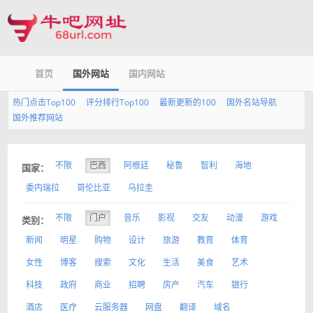
首页
国外网站
国内网站
热门点击Top100
评分排行Top100
最新更新的100
国外名站导航
国外推荐网站
不限
巴西
阿根廷
秘鲁
智利
海地
国家：
委内瑞拉
哥伦比亚
乌拉圭
不限
门户
音乐
影视
交友
动漫
游戏
类别：
新闻
明星
购物
设计
旅游
教育
体育
女性
博客
搜索
文化
生活
美食
艺术
科技
政府
商业
招聘
房产
汽车
银行
酒店
医疗
云服务器
网盘
翻译
域名