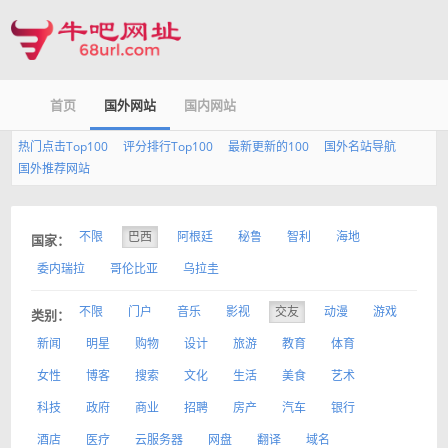
首页
国外网站
国内网站
热门点击Top100
评分排行Top100
最新更新的100
国外名站导航
国外推荐网站
不限
巴西
阿根廷
秘鲁
智利
海地
国家：
委内瑞拉
哥伦比亚
乌拉圭
不限
门户
音乐
影视
交友
动漫
游戏
类别：
新闻
明星
购物
设计
旅游
教育
体育
女性
博客
搜索
文化
生活
美食
艺术
科技
政府
商业
招聘
房产
汽车
银行
酒店
医疗
云服务器
网盘
翻译
域名