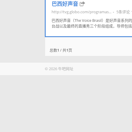
巴西好声音
http://tvg.globo.com/programas...
5条评论
巴西好声音（The Voice Brasil）是好声
台战以及最终的直播秀三个阶段组成，导师包括露露
总数
1
/ 共
1
页
© 2026 牛吧网址