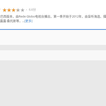
6.6分
音系列的巴西版本，由Rede Globo电视台播出，第一季开始于2012年，由盲听海选、
·桑托斯等，...
[更多]