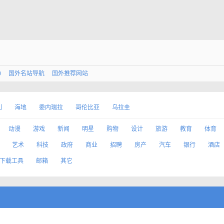
0
国外名站导航
国外推荐网站
利
海地
委内瑞拉
哥伦比亚
乌拉圭
动漫
游戏
新闻
明星
购物
设计
旅游
教育
体育
艺术
科技
政府
商业
招聘
房产
汽车
银行
酒店
下载工具
邮箱
其它