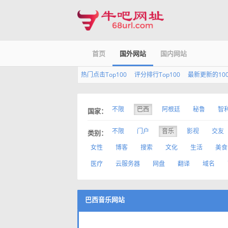
首页
国外网站
国内网站
热门点击Top100
评分排行Top100
最新更新的10
不限
巴西
阿根廷
秘鲁
智
国家：
不限
门户
音乐
影视
交友
类别：
女性
博客
搜索
文化
生活
美食
医疗
云服务器
网盘
翻译
域名
巴西音乐网站